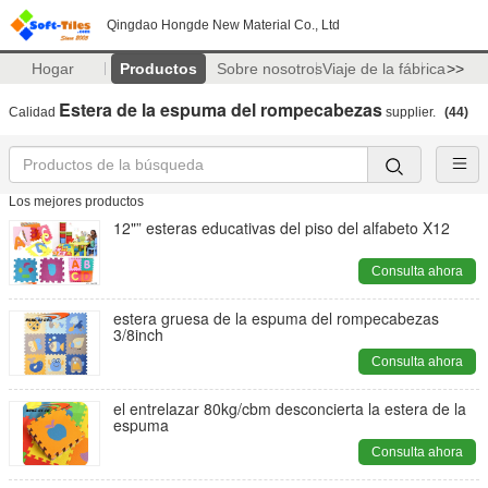
Qingdao Hongde New Material Co., Ltd
Hogar
Productos
Sobre nosotros
Viaje de la fábrica
>>
Estera de la espuma del rompecabezas
Calidad
supplier.
(44)
Los mejores productos
12"” esteras educativas del piso del alfabeto X12
Consulta ahora
estera gruesa de la espuma del rompecabezas
3/8inch
Consulta ahora
el entrelazar 80kg/cbm desconcierta la estera de la
espuma
Consulta ahora