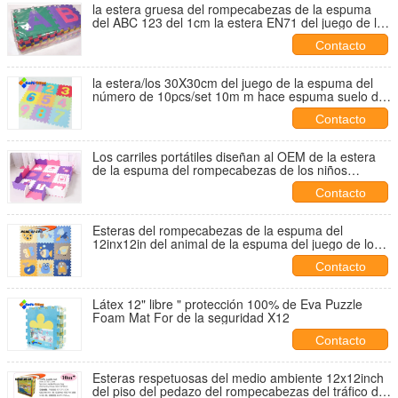
la estera gruesa del rompecabezas de la espuma
del ABC 123 del 1cm la estera EN71 del juego de la
espuma de 36 pedazos certificó
Contacto
la estera/los 30X30cm del juego de la espuma del
número de 10pcs/set 10m m hace espuma suelo del
pedazo del rompecabezas
Contacto
Los carriles portátiles diseñan al OEM de la estera
de la espuma del rompecabezas de los niños
aceptado
Contacto
Esteras del rompecabezas de la espuma del
12inx12in del animal de la espuma del juego de los
niños no tóxicos de la estera/10m m
Contacto
Látex 12" libre " protección 100% de Eva Puzzle
Foam Mat For de la seguridad X12
Contacto
Esteras respetuosas del medio ambiente 12x12inch
del piso del pedazo del rompecabezas del tráfico de