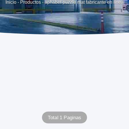
Inicio
-
Productos
-
aphabet puzzle mat fabricante en línea
Total 1 Paginas